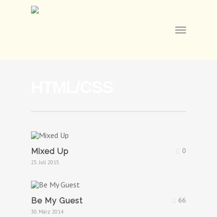
Skip
to
main
Menu
content
HTML/CSS
0
Mixed Up
25. Juli 2015
66
Be My Guest
30. März 2014